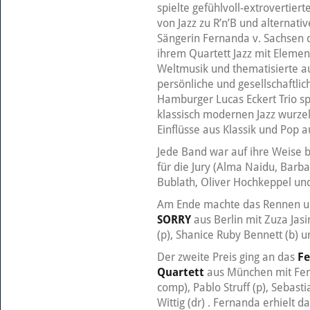
spielte gefühlvoll-extrovertiert
von Jazz zu R’n’B und alternat
Sängerin Fernanda v. Sachsen 
ihrem Quartett Jazz mit Elemen
Weltmusik und thematisierte au
persönliche und gesellschaftli
Hamburger Lucas Eckert Trio sp
klassisch modernen Jazz wurzel
Einflüsse aus Klassik und Pop 
Jede Band war auf ihre Weise b
für die Jury (Alma Naidu, Barba
Bublath, Oliver Hochkeppel un
Am Ende machte das Rennen u
SORRY
aus Berlin mit Zuza Jas
(p), Shanice Ruby Bennett (b) 
Der zweite Preis ging an das
Fe
Quartett
aus München mit Fer
comp), Pablo Struff (p), Sebasti
Wittig (dr) . Fernanda erhielt d