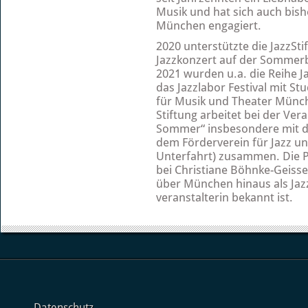
Musik und hat sich auch bish
München engagiert.
2020 unterstützte die JazzSt
Jazzkonzert auf der Sommer­
2021 wurden u.a. die Reihe Ja
das Jazzlabor Festival mit S
für Musik und Theater Münch
Stiftung arbeitet bei der Ver
Sommer“ insbesondere mit d
dem Förderverein für Jazz und
Unterfahrt) zusammen. Die 
bei Christiane Böhnke-Geisse,
über München hinaus als Jazz
veranstalterin bekannt ist.
Datenschutz