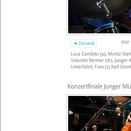
Bild 
◄ Zurueck
Luca Zambito (p), Moritz Stah
Valentin Renner (dr), Junger 
Unterfahrt, Foto (c) Ralf Do
Konzertfinale Junger Mü